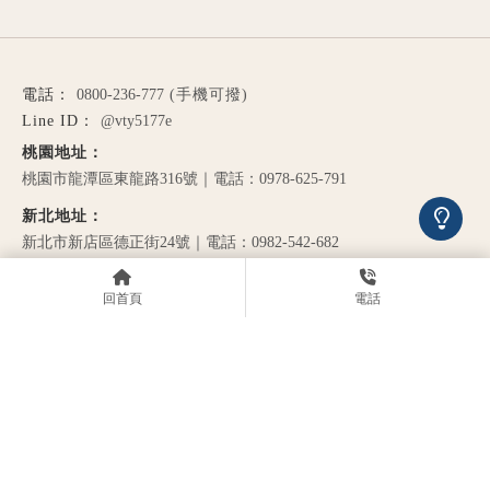
0800-236-777
@vty5177e
桃園市龍潭區東龍路316號｜電話：0978-625-791
新北市新店區德正街24號｜電話：0982-542-682
9：00AM – 9：00PM
回首頁
電話
MD6232037053號
關於川宏
服務內容
產品介紹
案例分享
預約表單
聯絡川宏
氧氣機
桃園氧氣機
龍潭氧氣機
氧氣機買賣
桃園氧氣機買賣